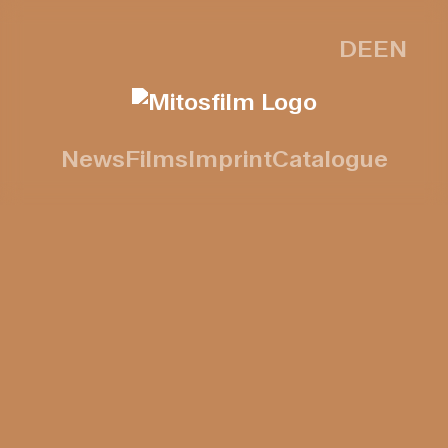
DE
EN
News
Films
Imprint
Catalogue